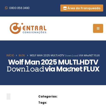
Área do Franqueado
0800 056 2490
INÍCIO
BLOG
WOLF MAN 2025 MULTI.HDTV 𝙳𝚘𝚠𝚗𝚕𝚘𝚊𝚍 VIA MAʛNET FLUX
Wolf Man 2025 MULTI.HDTV
𝙳𝚘𝚠𝚗𝚕𝚘𝚊𝚍 via Maʛnet FLUX
Categorias:
Tags: