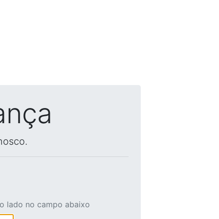
ança
nosco.
ao lado no campo abaixo