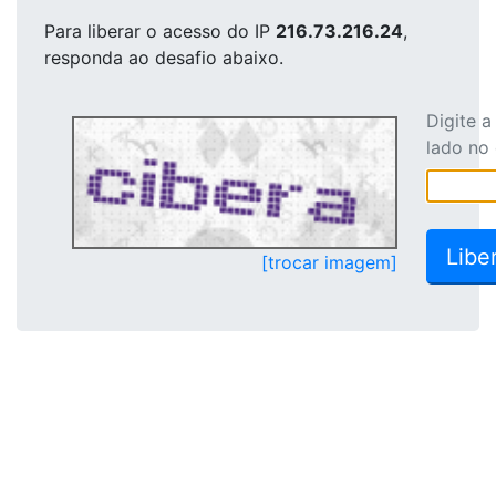
Para liberar o acesso
do IP
216.73.216.24
,
responda ao desafio abaixo.
Digite 
lado no
[trocar imagem]