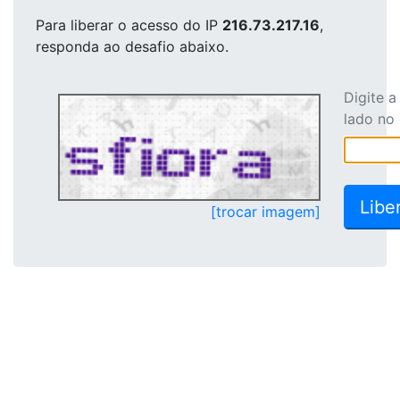
Para liberar o acesso
do IP
216.73.217.16
,
responda ao desafio abaixo.
Digite 
lado no
[trocar imagem]