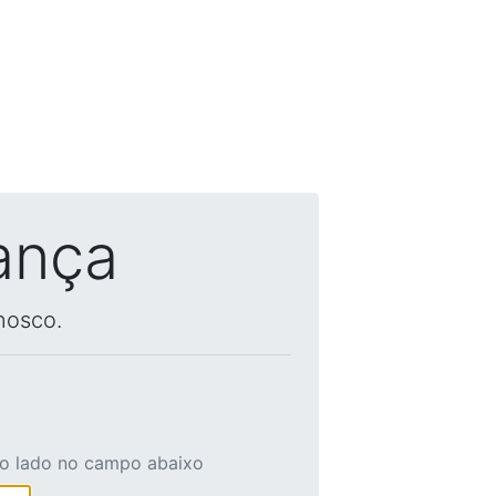
ança
nosco.
ao lado no campo abaixo