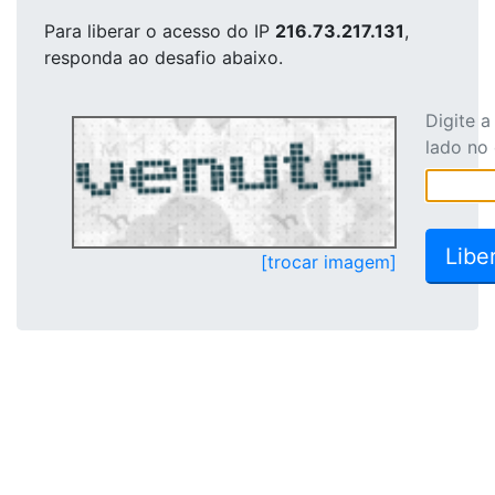
Para liberar o acesso
do IP
216.73.217.131
,
responda ao desafio abaixo.
Digite 
lado no
[trocar imagem]