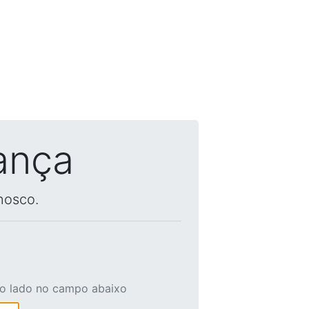
ança
nosco.
ao lado no campo abaixo