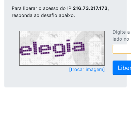
Para liberar o acesso
do IP
216.73.217.173
,
responda ao desafio abaixo.
Digite 
lado no
[trocar imagem]