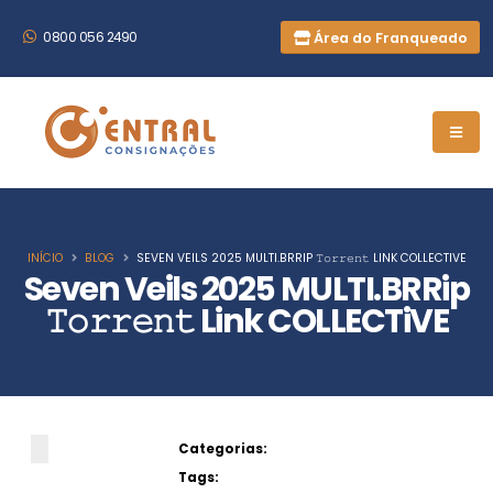
Área do Franqueado
0800 056 2490
INÍCIO
BLOG
SEVEN VEILS 2025 MULTI.BRRIP 𝚃𝚘𝚛𝚛𝚎𝚗𝚝 LINK COLLECTIVE
Seven Veils 2025 MULTI.BRRip
𝚃𝚘𝚛𝚛𝚎𝚗𝚝 Link COLLECTiVE
Categorias:
Tags: