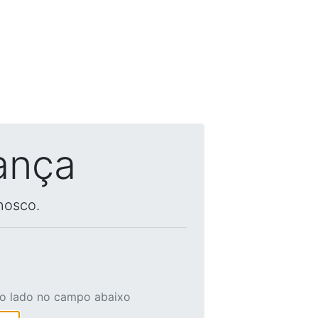
ança
nosco.
ao lado no campo abaixo