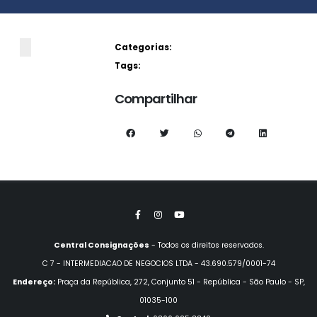
Categorias:
Tags:
Compartilhar
Central Consignações
- Todos os direitos reservados.
C 7 - INTERMEDIACAO DE NEGOCIOS LTDA - 43.690.579/0001-74
Endereço:
Praça da República, 272, Conjunto 51 - República - São Paulo - SP,
01035-100