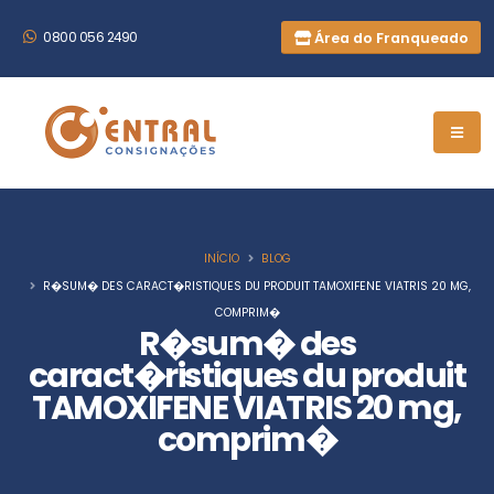
Área do Franqueado
0800 056 2490
INÍCIO
BLOG
R�SUM� DES CARACT�RISTIQUES DU PRODUIT TAMOXIFENE VIATRIS 20 MG,
COMPRIM�
R�sum� des
caract�ristiques du produit
TAMOXIFENE VIATRIS 20 mg,
comprim�