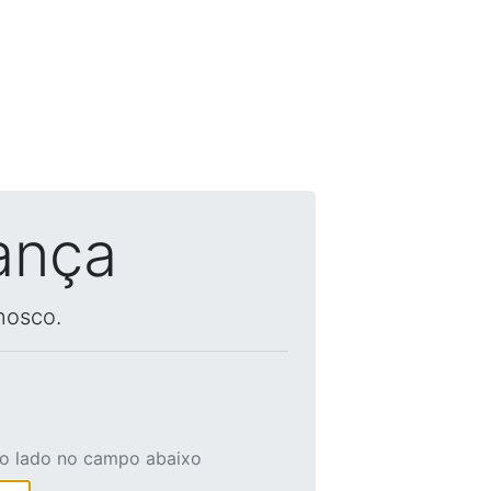
ança
nosco.
ao lado no campo abaixo