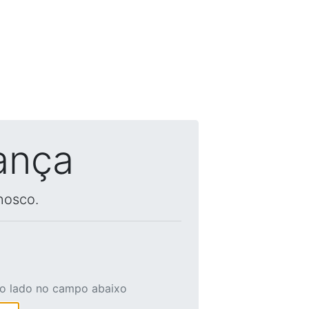
ança
nosco.
ao lado no campo abaixo