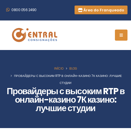
Área do Franqueado
0800 056 2490
INÍCIO
BLOG
ПРОВАЙДЕРЫ С ВЫСОКИМ RTP В ОНЛАЙН-КАЗИНО 7К КАЗИНО: ЛУЧШИЕ
СТУДИИ
Провайдеры с высоким RTP в
онлайн-казино 7К казино:
лучшие студии