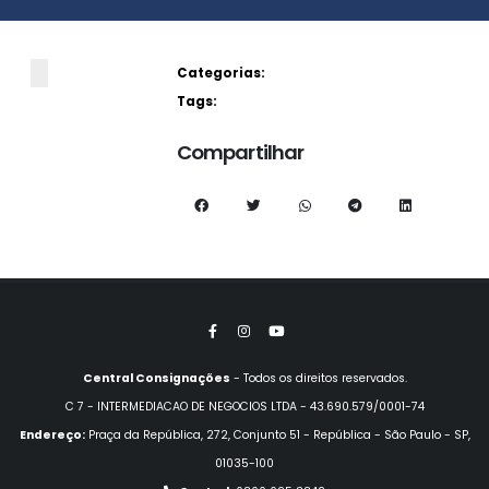
Categorias:
Tags:
Compartilhar
Central Consignações
- Todos os direitos reservados.
C 7 - INTERMEDIACAO DE NEGOCIOS LTDA - 43.690.579/0001-74
Endereço:
Praça da República, 272, Conjunto 51 - República - São Paulo - SP,
01035-100