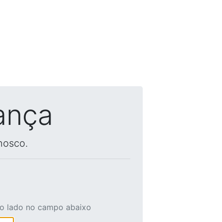
ança
nosco.
ao lado no campo abaixo