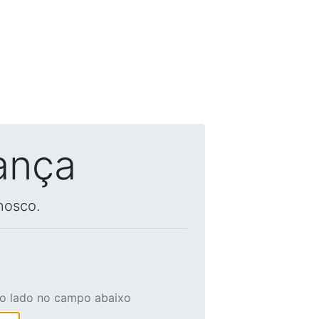
ança
nosco.
ao lado no campo abaixo