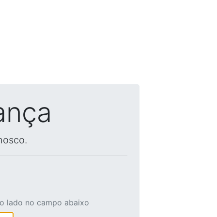
ança
nosco.
ao lado no campo abaixo