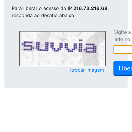
Para liberar o acesso
do IP
216.73.216.68
,
responda ao desafio abaixo.
Digite 
lado no
[trocar imagem]