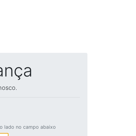
ança
nosco.
ao lado no campo abaixo