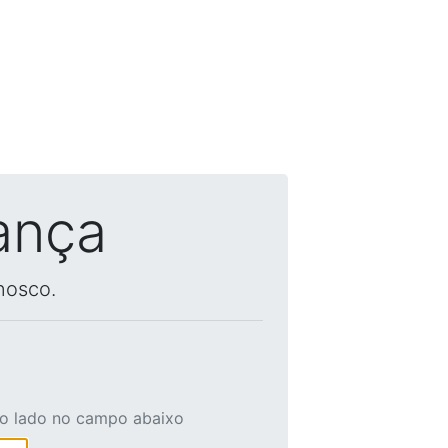
ança
nosco.
ao lado no campo abaixo