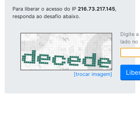
Para liberar o acesso
do IP
216.73.217.145
,
responda ao desafio abaixo.
Digite 
lado no
[trocar imagem]