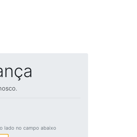
ança
nosco.
ao lado no campo abaixo