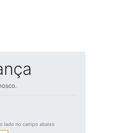
ança
nosco.
ao lado no campo abaixo