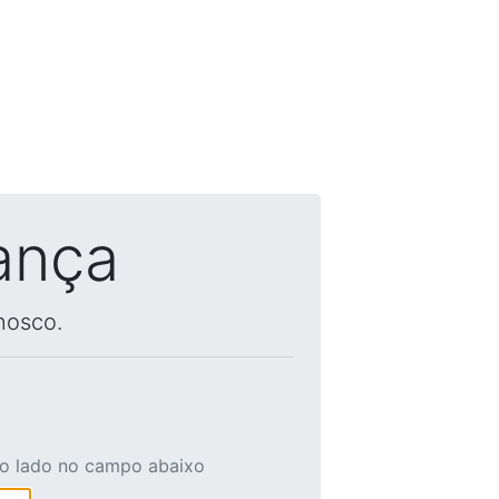
ança
nosco.
ao lado no campo abaixo