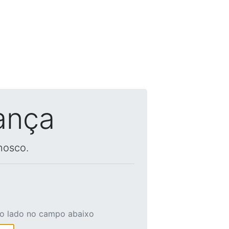
ança
nosco.
ao lado no campo abaixo