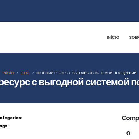
INÍCIO
SOBR
INÍCIO
BLOG
ИГОРНЫЙ РЕСУРС С ВЫГОДНОЙ СИСТЕМОЙ ПООЩРЕНИЙ
ресурс с выгодной системой 
Compa
ategorias:
ags: