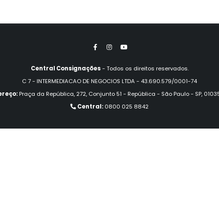
Central Consignações
- Todos os direitos reservados.
C 7 - INTERMEDIACAO DE NEGOCIOS LTDA - 43.690.579/0001-74
reço:
Praça da República, 272, Conjunto 51 - República - São Paulo - SP, 0103
Central:
0800 025 8842