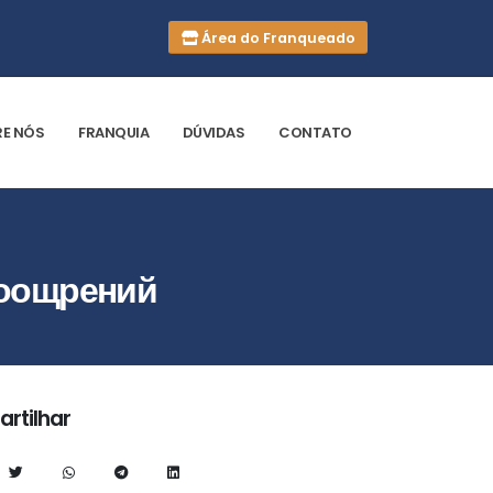
Área do Franqueado
E NÓS
FRANQUIA
DÚVIDAS
CONTATO
поощрений
rtilhar