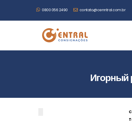
0800 056 2490
contato@cenntral.com.br
Игорный 
C
T