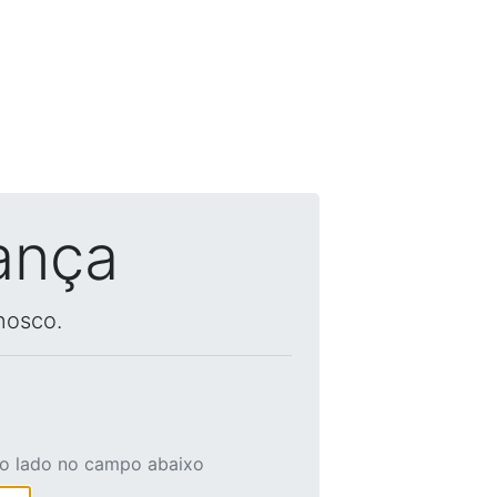
ança
nosco.
ao lado no campo abaixo