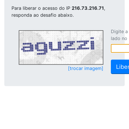
Para liberar o acesso
do IP
216.73.216.71
,
responda ao desafio abaixo.
Digite 
lado no
[trocar imagem]