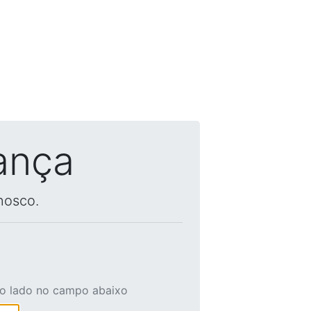
ança
nosco.
ao lado no campo abaixo