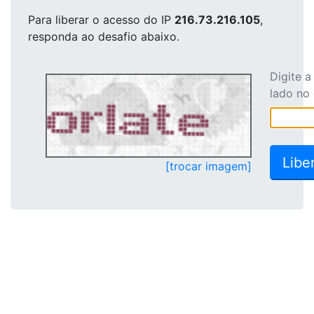
Para liberar o acesso
do IP
216.73.216.105
,
responda ao desafio abaixo.
Digite 
lado no
[trocar imagem]