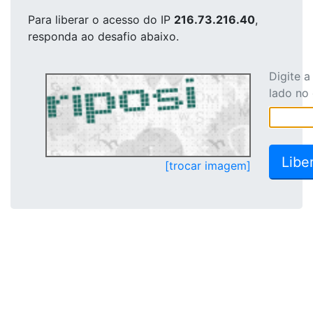
Para liberar o acesso
do IP
216.73.216.40
,
responda ao desafio abaixo.
Digite 
lado no
[trocar imagem]