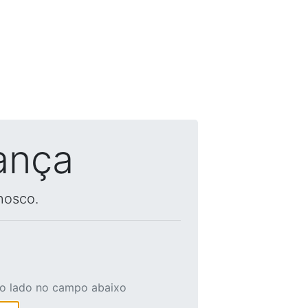
ança
nosco.
ao lado no campo abaixo