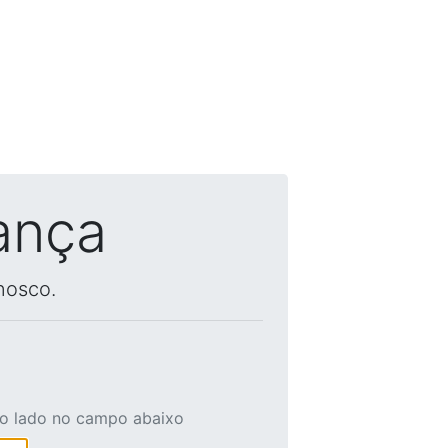
ança
nosco.
ao lado no campo abaixo