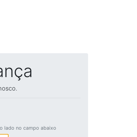
ança
nosco.
ao lado no campo abaixo