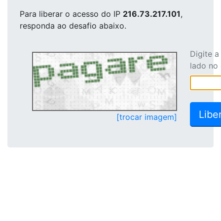
Para liberar o acesso
do IP
216.73.217.101
,
responda ao desafio abaixo.
Digite 
lado no
[trocar imagem]