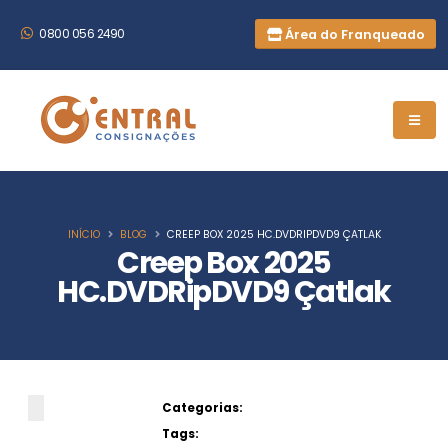
Área do Franqueado
0800 056 2490
INÍCIO
BLOG
CREEP BOX 2025 HC.DVDRIPDVD9 ÇATLAK
Creep Box 2025
HC.DVDRipDVD9 Çatlak
Categorias:
Tags: