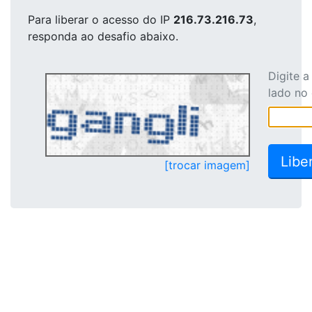
Para liberar o acesso
do IP
216.73.216.73
,
responda ao desafio abaixo.
Digite 
lado no
[trocar imagem]