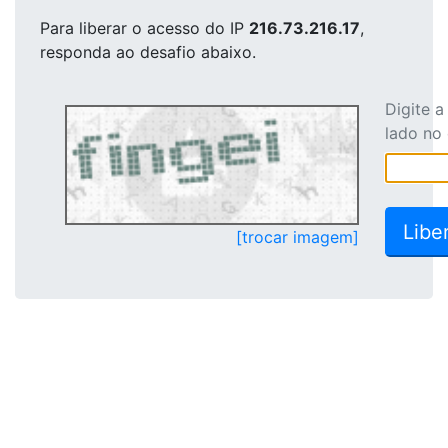
Para liberar o acesso
do IP
216.73.216.17
,
responda ao desafio abaixo.
Digite 
lado no
[trocar imagem]