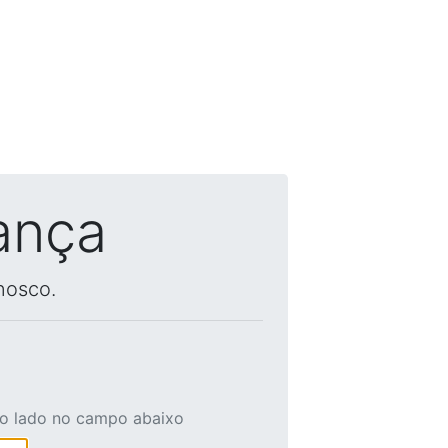
ança
nosco.
ao lado no campo abaixo