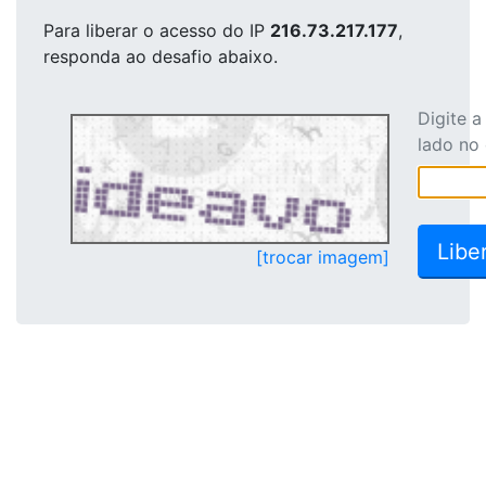
Para liberar o acesso
do IP
216.73.217.177
,
responda ao desafio abaixo.
Digite 
lado no
[trocar imagem]