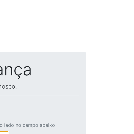
ança
nosco.
ao lado no campo abaixo