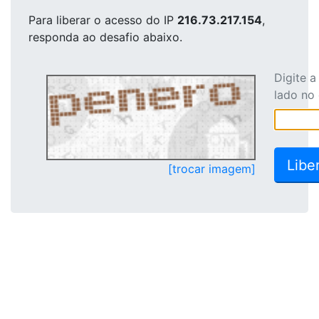
Para liberar o acesso
do IP
216.73.217.154
,
responda ao desafio abaixo.
Digite 
lado no
[trocar imagem]