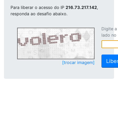
Para liberar o acesso
do IP
216.73.217.142
,
responda ao desafio abaixo.
Digite 
lado no
[trocar imagem]