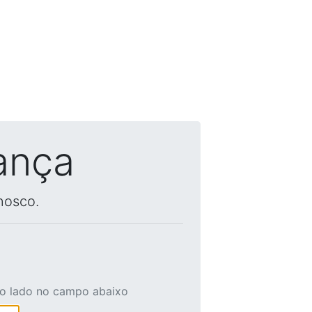
ança
nosco.
ao lado no campo abaixo