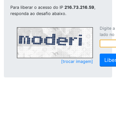
Para liberar o acesso
do IP
216.73.216.59
,
responda ao desafio abaixo.
Digite 
lado no
[trocar imagem]