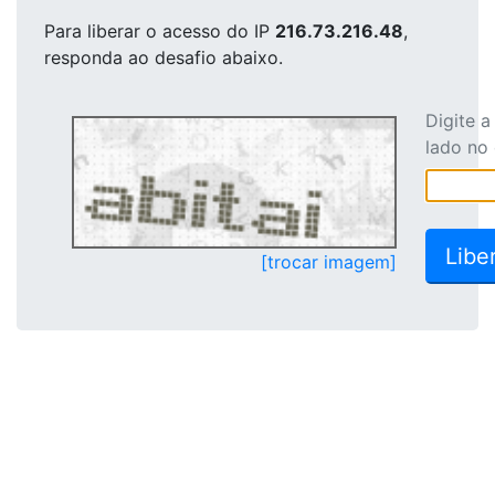
Para liberar o acesso
do IP
216.73.216.48
,
responda ao desafio abaixo.
Digite 
lado no
[trocar imagem]