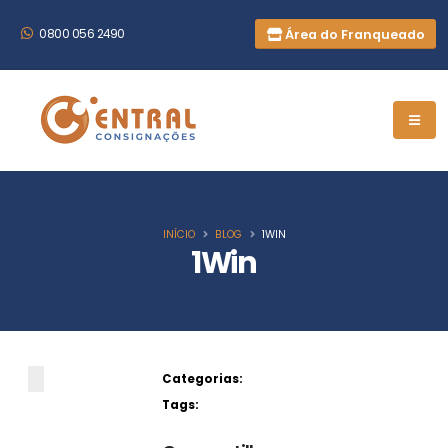
Área do Franqueado
0800 056 2490
INÍCIO
BLOG
1WIN
1Win
Categorias:
Tags: