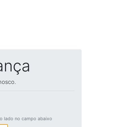
ança
nosco.
ao lado no campo abaixo